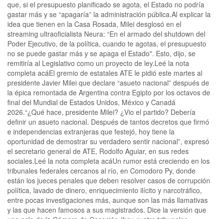
que, si el presupuesto planificado se agota, el Estado no podría
gastar más y se “apagaría” la administración pública.Al explicar la
idea que tienen en la Casa Rosada, Milei desglosó en el
streaming ultraoficialista Neura: “En el armado del shutdown del
Poder Ejecutivo, de la política, cuando te agotas, el presupuesto
no se puede gastar más y se apaga el Estado". Esto, dijo, se
remitiría al Legislativo como un proyecto de ley.Leé la nota
completa acáEl gremio de estatales ATE le pidió este martes al
presidente Javier Milei que declare “asueto nacional” después de
la épica remontada de Argentina contra Egipto por los octavos de
final del Mundial de Estados Unidos, México y Canadá
2026.“¿Qué hace, presidente Milei? ¿Vio el partido? Debería
definir un asueto nacional. Después de tantos decretos que firmó
e independencias extranjeras que festejó, hoy tiene la
oportunidad de demostrar su verdadero sentir nacional”, expresó
el secretario general de ATE, Rodolfo Aguiar, en sus redes
sociales.Leé la nota completa acáUn rumor está creciendo en los
tribunales federales cercanos al río, en Comodoro Py, donde
están los jueces penales que deben resolver casos de corrupción
política, lavado de dinero, enriquecimiento ilícito y narcotráfico,
entre pocas investigaciones más, aunque son las más llamativas
y las que hacen famosos a sus magistrados. Dice la versión que