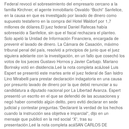
Federal revocó el sobreseimiento del empresario cercano a la
familia Kirchner, el agente inmobiliario Osvaldo “Bochi” Sanfelice,
en la causa en que es investigado por lavado de dinero como
supuesto testaferro en la compra del Hotel Waldorf por 1,7
millones de dólares.El juez federal Daniel Rafecas había
sobreseído a Sanfelice, sin que el fiscal rechazara el planteo.
Solo apeló la Unidad de Información Financiera, encargada de
prevenir el lavado de dinero. La Cámara de Casación, máximo
tribunal penal del país, resolvió a principios de junio que el juez
siguiera adelante con la investigación, en un fallo que cosechó los
votos de los jueces Gustavo Hornos y Javier Carbajo. Mariano
Borinsky votó en disidencia.Leé la nota completa acáJosé Luis
Espert se presentó este martes ante el juez federal de San Isidro
Lino Mirabelli para prestar declaración indagatoria en una causa
por presunto lavado de dinero por la que debió renunciar a su
candidatura a diputado nacional por La Libertad Avanza. Espert
presentó un escrito en el que se defendió de las acusaciones y
negó haber cometido algún delito, pero evitó declarar en sede
judicial y contestar preguntas.“Declararé la verdad de los hechos
cuando la instrucción sea objetiva e imparcial”, dijo en un
mensaje que publicó en la red social “X”, tras su
presentación.Leé la nota completa acáSAN CARLOS DE