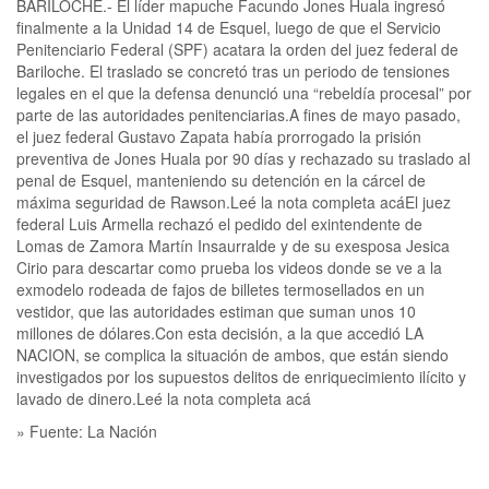
BARILOCHE.- El líder mapuche Facundo Jones Huala ingresó
finalmente a la Unidad 14 de Esquel, luego de que el Servicio
Penitenciario Federal (SPF) acatara la orden del juez federal de
Bariloche. El traslado se concretó tras un periodo de tensiones
legales en el que la defensa denunció una “rebeldía procesal” por
parte de las autoridades penitenciarias.A fines de mayo pasado,
el juez federal Gustavo Zapata había prorrogado la prisión
preventiva de Jones Huala por 90 días y rechazado su traslado al
penal de Esquel, manteniendo su detención en la cárcel de
máxima seguridad de Rawson.Leé la nota completa acáEl juez
federal Luis Armella rechazó el pedido del exintendente de
Lomas de Zamora Martín Insaurralde y de su exesposa Jesica
Cirio para descartar como prueba los videos donde se ve a la
exmodelo rodeada de fajos de billetes termosellados en un
vestidor, que las autoridades estiman que suman unos 10
millones de dólares.Con esta decisión, a la que accedió LA
NACION, se complica la situación de ambos, que están siendo
investigados por los supuestos delitos de enriquecimiento ilícito y
lavado de dinero.Leé la nota completa acá
» Fuente: La Nación