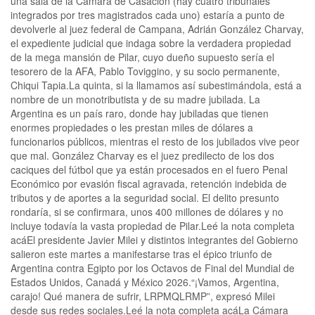
una sala de la Cámara de Casación (hay cuatro tribunales
integrados por tres magistrados cada uno) estaría a punto de
devolverle al juez federal de Campana, Adrián González Charvay,
el expediente judicial que indaga sobre la verdadera propiedad
de la mega mansión de Pilar, cuyo dueño supuesto sería el
tesorero de la AFA, Pablo Toviggino, y su socio permanente,
Chiqui Tapia.La quinta, si la llamamos así subestimándola, está a
nombre de un monotributista y de su madre jubilada. La
Argentina es un país raro, donde hay jubiladas que tienen
enormes propiedades o les prestan miles de dólares a
funcionarios públicos, mientras el resto de los jubilados vive peor
que mal. González Charvay es el juez predilecto de los dos
caciques del fútbol que ya están procesados en el fuero Penal
Económico por evasión fiscal agravada, retención indebida de
tributos y de aportes a la seguridad social. El delito presunto
rondaría, si se confirmara, unos 400 millones de dólares y no
incluye todavía la vasta propiedad de Pilar.Leé la nota completa
acáEl presidente Javier Milei y distintos integrantes del Gobierno
salieron este martes a manifestarse tras el épico triunfo de
Argentina contra Egipto por los Octavos de Final del Mundial de
Estados Unidos, Canadá y México 2026.“¡Vamos, Argentina,
carajo! Qué manera de sufrir, LRPMQLRMP”, expresó Milei
desde sus redes sociales.Leé la nota completa acáLa Cámara