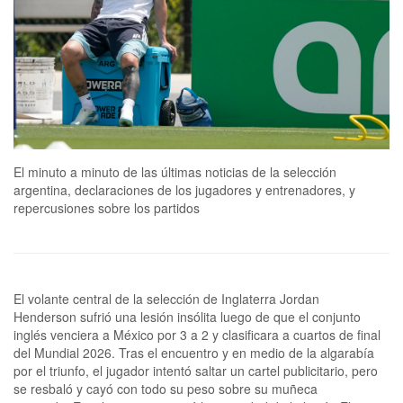
El minuto a minuto de las últimas noticias de la selección
argentina, declaraciones de los jugadores y entrenadores, y
repercusiones sobre los partidos
El volante central de la selección de Inglaterra Jordan Henderson sufrió una lesión insólita luego de que el conjunto inglés venciera a México por 3 a 2 y clasificara a cuartos de final del Mundial 2026. Tras el encuentro y en medio de la algarabía por el triunfo, el jugador intentó saltar un cartel publicitario, pero se resbaló y cayó con todo su peso sobre su muñeca izquierda. Este lunes se conoció la gravedad de la lesión.El jugador de Brentford será sometido a una cirugía por la fractura de su muñeca izquierda y se perderá lo que queda de la Copa del Mundo, según confirmó el medio The Athletic.España derrotó a Portugal por 1 a 0 en los octavos de final del Mundial 2026 y con esa victoria no solo dejó en el camino las aspiraciones del seleccionado luso de alzarse con el trofeo: también le puso punto final a la posibilidad de Cristiano Ronaldo de ser campeón del mundo.Darren Jason Watkins Jr. (más conocido como Speed), el popular streamer estadounidense y confeso fanático del capitán portugués, dijo presente en el encuentro, donde reaccionó en vivo por YouTube al partido y se mostró dolido por la derrota del conjunto luso.Sin embargo, una vez consumada la caída del seleccionado de Portugal, el influencer se retiró AT&T Stadium de Dallas y protagonizó un momento de tensión con un simpatizante argentino y otros seguidores en la calle.El capitán de la selección de Portugal, Cristiano Ronaldo, rompió en llanto tras la eliminación ante España, en el marco de lo que fue su sexto y último Mundial. Una vez que finalizó la derrota agónica por 1 a 0, el exfutbolista de Real Madrid se acercó junto con sus compañeros a la hinchada del país europeo y no pudo contener la tristeza luego de ser aplaudido.Días atrás, el 23 de junio, Cristiano Ronaldo se había convertido en el único jugador en marcar en seis Copas del Mundo distintas, mientras su selección se postulaba como una de las candidatas a quedarse con el trofeo. Sin embargo, en el camino tuvo rivales difíciles: Croacia en 16avos, a quien le ganó en los últimos minutos, y España en octavos, con quien perdió y quedó eliminada.SEATTLE.- El entrenador de Estados Unidos, Mauricio Pochettino, habló tras la derrota 4 a 1 ante Bélgica y la eliminación del Mundial 2026 en octavos de final, y sostuvo que su selección no logró mostrar su verdadero nivel.En el marco de su localía, EE. UU. saltó al terreno de juego con el envión de haber vencido con comodidad a Bosnia en 16avos y de haber hecho una fase de grupos prolija, con seis puntos. Los norteamericanos habían afrontado ‌el partido convencidos de que podían dar la sorpresa ​ante una selección belga que muchos ​consideraban vulnerable. Sin embargo, los dirigidos por Pochettino sufrieron un duro golpe y cayeron 4 a 1.“No mostramos nuestra verdadera calidad como equipo. Nunca nos metimos en el partido. Bélgica fue mejor que nosotros, y eso es todo. Ha sido ​un día muy malo. No ha sido nuestro día, ni a nivel colectivo ni individual. En un torneo como el Mundial, ⁠cuando eso ocurre en una fase eliminatoria, quedas fuera y tenés que volver a casa”, dijo el director técnico en una conferencia de prensa.ATLANTA (Enviado especial).- En esta misma ciudad, hace 140 años, el farmacéutico y exoficial del Ejército John Stith Pemberton intentó crear un jarabe medicinal y, casi por accidente, dio con la fórmula de la gaseosa más famosa. A pocas cuadras de allí, donde hoy funciona el museo que recuerda aquella historia, Lionel Scaloni intenta reencontrarse con otra receta: la que convirtió a Argentina en el mejor equipo del mundo. Después de la preocupante actuación ante Cabo Verde y de cuatro días de autocrítica, análisis y correcciones, la selección afrontará este martes, frente a Egipto, los octavos de final con una idea bien clara: volver a ser ese equipo que, además de contar con Lionel Messi, se caracterizó por la presión, la intensidad y la solidez defensiva. Las variantes que analiza el entrenador responden justamente a esa búsqueda: reconstruir una identidad mucho más que modificar jugadores.Bastó observar a Scaloni durante la práctica de este lunes en el predio de Kennesaw State University para entender que, a horas del partido frente a Egipto, todavía hay cuestiones por ajustar que van mucho más allá de una decisión táctica. Más inquieto, activo y cercano a los jugadores que de costumbre, el entrenador vivió el entrenamiento con otra energía. La sensación puertas adentro es que Argentina mostró su peor versión ante Cabo Verde y que, para seguir en carrera, necesita volver a parecerse a sí misma.España derrotó a Portugal por 1 a 0 en los octavos de final del Mundial 2026 y con esa victoria no solo dejó en el camino las aspiraciones del seleccionado luso de alzarse con el trofeo: también le puso punto final a la posibilidad de Cristiano Ronaldo de ser campeón del mundo.Darren Jason Watkins Jr. (más conocido como Speed), el popular streamer estadounidense y confeso fanático del capitán portugués, dijo presente en el encuentro, donde reaccionó en vivo por YouTube al partido y se mostró dolido por la derrota del conjunto luso.En acto de injusticia propiciado en las altas esferas del poder decantará en que el recuerdo sobre la actuación de Folarin Balogun, una de las figuras de la selección de los Estados Unidos en el Mundial 2026, también sea injusta. Pese a haber aportado tres goles durante los cinco partidos que disputó, su nombre y apellido quedarán ligados al mayor escándalo del certamen: la anulación de su tarjeta roja ante Bosnia y Herzegovina, por intermediación directa del mismísimo presidente de la nación anfitriona, Donald Trump.“Sí, lo hice. Hablé y pedí una revisión por parte de la FIFA”, había reconocido el presidente de los Estados Unidos sobre su intervención para que el máximo organismo del fútbol revocara la suspensión al delantero norteamericano, cuya actuación en los octavos de final ante Bélgica distó de ser influyente. “Uno de los mejores jugadores del equipo”, como el propio Trump catalogó a Balogun, prácticamente no entró en juego.Tener un muy buen equipo ya es mucho y contar con un plantel altamente calificado representa un montón. Es un tesoro incalculable. El concepto le cabe a España, cuya caja de herramientas es tan amplia y variada que, si no le alcanza con los titulares en el banco, también hay soluciones. Recursos suficientes para ganarle a un Portugal igual de bien pertrechado el clásico de la península ibérica y meterse en los cuartos de final, a la espera del ganador de la llave entre Bélgica y Estados Unidos.Lo mejor que le puede ocurrir al Mundial es salir del grotesco de las últimas horas entre Infantino y Trump, responsables de desvirtuar las reglas, y volver a las canchas, donde todo sigue siendo muy entretenido y apasionante por obra del fútbol. Que los despachos no perviertan el juego. Que no empañen la emoción de un partido definido a los 45 minutos del segundo tiempo, premio a una España que fue superior, que quería vencer antes de ir al suplementario y que tuvo en el recambio, con Mikel Merino a la cabeza, a los artífices de la agónica victoria.PARÍS.– El presidente Emmanuel Macron manifestó su apoyo al capitán del equipo de fútbol de Francia, Kylian Mbappé, al denunciar los “ataques racistas” que sufrió por parte de una senadora paraguaya después de la derrota de Paraguay en los octavos de final del Mundial 2026, dijo el Elíseo el lunes.“El presidente de la República apoya a Kylian Mbappé y al equipo francés de cara a los ataques racistas dirigidos contra el capitán de los Blues. El presidente paraguayo ha escrito al presidente francés en ese sentido, condenando las declaraciones que se hicieron, como lo hizo el Ministerio de Relaciones Exteriores de Paraguay”, indicó la presidencia francesa.ATLANTA (enviado especial).- La cita fue en Piedmont Park, el pulmón verde más grande de Atlanta. En esta ciudad del sudeste estadounidense, la selección argentina buscará este martes al mediodía el pasaje a los cuartos de final del Mundial 2026. El tradicional banderazo previo reunió a más de 5000 argentinos que profesan su amor por los campeones del mundo.Como pasó en Kansas, Dallas y Miami, ahora fue el turno de la capital de Georgia. Esta vez no pudo superar en número a la multitudinaria convocatoria del viernes pasado en North Miami.ATLANTA (enviado especial).- En el fútbol suele decirse que los jugadores se ponen y se sacan solos. Leandro Paredes conoce bien esa lógica. La sufrió en Qatar, cuando perdió la titularidad después de la derrota ante Arabia Saudita, y ahora vuelve a jugar a su favor. Después de llegar desgarrado al Mundial y de sumar minutos desde el banco, el volante recuperará un lugar entre los once este martes frente a Egipto, en un movimiento que va mucho más allá de un cambio de nombres: Lionel Scaloni apuesta a recuperar el mediocampo y, con él, una parte de la identidad que Argentina perdió frente a Cabo Verde. Este lunes, ante la posibilidad de entrar al equipo, el volante había dicho que “siempre” se veía como titular, independientemente de la decisión que tomara el entrenador. Unas horas más tarde llegó la confirmación.España sigue en carrera: le acaba de ganar a Portugal a los 46 minutos del segundo tiempo, por una estocada de Mikel Merino, que ingresó apenas un rato antes. La Roja, que da espectáculo solo con ráfagas, alcanza los cuartos de final de un Mundial apasionante, mientras las tribunas enfocan a Cristiano Ronaldo, el rey sin corona, de 41 años y envuelto en lágrimas como un niño al que le acaban de robar la pelota.La emoción de un gran campeón, que se retira de un Mundial (ya no habrá otro), con aplausos de pie. El público ovaciona a uno de los mejores 10 futbolistas de todos los tiempos, cuya tristeza se proyectaba en las pantallas del Dallas Stadium.La historia, al final, la escriben los que pierden.Pocos partidos en la historia de los Mundiales comenzaron a jugarse con tanta anticipación como este Bélgica-Estados Unidos que, al contrario de lo que debería ser n