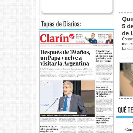
Qui
Tapas de Diarios:
5 d
de 
Conoc
marte
tanda
qué te
Come