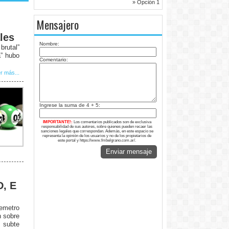
» Opción 1
Mensajero
les
Nombre:
rutal”
a” hubo
Comentario:
r más...
Ingrese la suma de 4 + 5:
IMPORTANTE!:
Los comentarios publicados son de exclusiva
responsabilidad de sus autores, sobre quienes pueden recaer las
sanciones legales que correspondan. Además, en este espacio se
representa la opinión de los usuarios y no de los propietarios de
este portal y https://www.fmbelgrano.com.ar/.
Enviar mensaje
D, E
remetro
n sobre
 subte