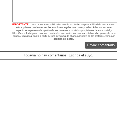
IMPORTANTE!:
Los comentarios publicados son de exclusiva responsabilidad de sus autores,
sobre quienes pueden recaer las sanciones legales que correspondan. Además, en este
espacio se representa la opinión de los usuarios y no de los propietarios de este portal y
https://www.fmbelgrano.com.ar/. Los textos que violen las normas establecidas para este sitio
serían eliminados, tanto a partir de una denuncia de abuso por parte de los lectores como por
decisión del editor.
Enviar comentario
Todavía no hay comentarios. Escriba el suyo.