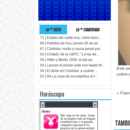
lo + visto
lo + comentado
71 | Estado del subte hoy: cómo funci...
69 | Partidos de hoy, jueves 30 de jul...
67 | Córdoba: multa y causa penal por...
63 | Cristalli, de la UEPC: "La ley de...
56 | Hitler y Berlín 1936: el día qu...
54 | Lanzan el primer auto con Apple M...
Este ju
54 | El dólar en Córdoba: a cuánto ...
cotiza
52 | De La casa de los espíritus al f...
Horóscopo
» Fuent
Tambi