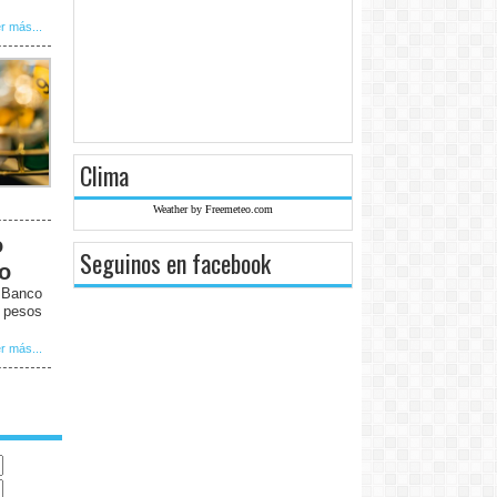
r más...
Clima
Weather by Freemeteo.com
o
Seguinos en facebook
to
l Banco
5 pesos
r más...