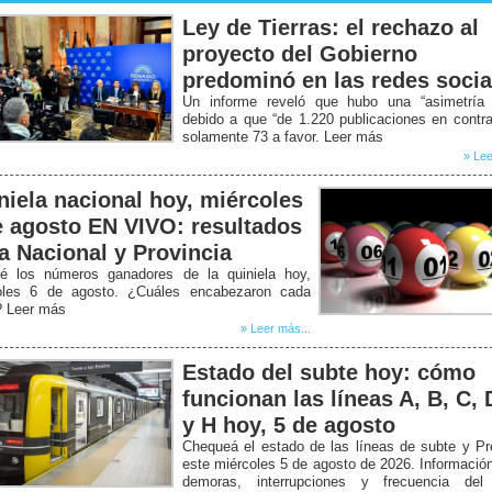
Ley de Tierras: el rechazo al
proyecto del Gobierno
predominó en las redes socia
Un informe reveló que hubo una “asimetría b
debido a que “de 1.220 publicaciones en contr
solamente 73 a favor. Leer más
» Lee
niela nacional hoy, miércoles
e agosto EN VIVO: resultados
la Nacional y Provincia
é los números ganadores de la quiniela hoy,
oles 6 de agosto. ¿Cuáles encabezaron cada
? Leer más
» Leer más...
Estado del subte hoy: cómo
funcionan las líneas A, B, C, 
y H hoy, 5 de agosto
Chequeá el estado de las líneas de subte y P
este miércoles 5 de agosto de 2026. Informació
demoras, interrupciones y frecuencia del