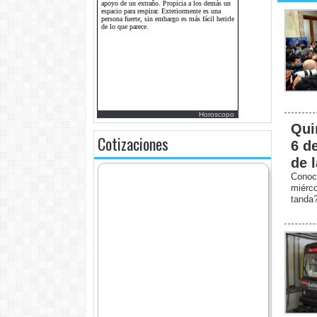
Horoscopo
Qui
Cotizaciones
6 d
de 
Conoc
miérc
tanda