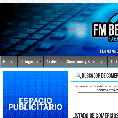
Home
Categorías
Archivo
Comercios y Servicios
Telé
buscador de comer
Ingrese el nombre del comercio/s
palabras claves
listado de comercio