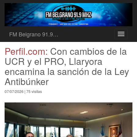
FM Belgrano 91.9…
Toggle
navigati
Perfil.com:
Con cambios de la
UCR y el PRO, Llaryora
encamina la sanción de la Ley
Antibúnker
07/07/2026 | 75 visitas