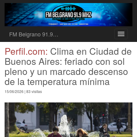
FM Belgrano 91.9…
Toggle
navigati
Perfil.com:
Clima en Ciudad de
Buenos Aires: feriado con sol
pleno y un marcado descenso
de la temperatura mínima
15/06/2026 | 83 visitas