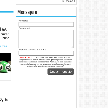
» Opción 1
Mensajero
Nombre:
les
Comentario:
rutal”
a” hubo
r más...
Ingrese la suma de 4 + 5:
IMPORTANTE!:
Los comentarios publicados son de exclusiva
responsabilidad de sus autores, sobre quienes pueden recaer las
sanciones legales que correspondan. Además, en este espacio se
representa la opinión de los usuarios y no de los propietarios de
este portal y https://www.fmbelgrano.com.ar/.
Enviar mensaje
D, E