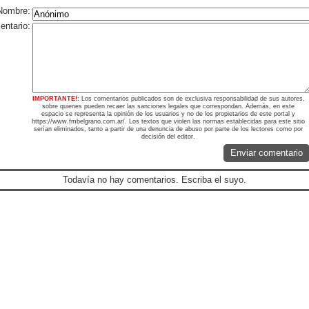
Nombre:
ntario:
IMPORTANTE!:
Los comentarios publicados son de exclusiva responsabilidad de sus autores,
sobre quienes pueden recaer las sanciones legales que correspondan. Además, en este
espacio se representa la opinión de los usuarios y no de los propietarios de este portal y
https://www.fmbelgrano.com.ar/. Los textos que violen las normas establecidas para este sitio
serían eliminados, tanto a partir de una denuncia de abuso por parte de los lectores como por
decisión del editor.
Enviar comentario
Todavía no hay comentarios. Escriba el suyo.