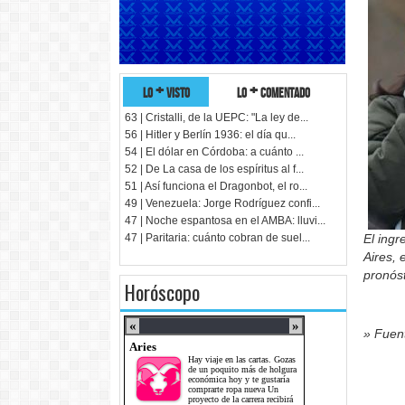
lo + visto
lo + comentado
63 | Cristalli, de la UEPC: "La ley de...
56 | Hitler y Berlín 1936: el día qu...
54 | El dólar en Córdoba: a cuánto ...
52 | De La casa de los espíritus al f...
51 | Así funciona el Dragonbot, el ro...
49 | Venezuela: Jorge Rodríguez confi...
47 | Noche espantosa en el AMBA: lluvi...
47 | Paritaria: cuánto cobran de suel...
El ingr
Aires, 
pronóst
Horóscopo
» Fuent