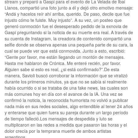
stream y preparó a Gaspi para el evento de La Velada de Ibai
Llanos, compartió una foto junto a él y dejó otro emotivo mensaje:
“Andá y hacelos reír ahí arriba, querido. De paso, decile que fue
injusto cómo te fuiste. Muy injusto”. A su vez, un posteo que
generó conmoción fue el desesperado pedido de la exnovia de
Gaspi preguntando si la noticia de su muerte era real. A través de
su cuenta de Instagram, la creadora de contenido compartió una
selfie donde se observa apenas una pequeña parte de su cara, la
cual se puede ver que está conmovida. Junto a esto, escribió:
“Gente por favor, me están llegando un montón de mensajes.
Hasta me hablaron de Crónica. Me enteré recién, por favor.
Alguien sabe si esto es real, ¿si está confirmado?”.De esta
manera, Savioli buscó corroborar la información que se viralizó
durante los primeros minutos, ya que no se sabía si realmente
había ocurrido o si se trataba de una fake news, las cuales son
más comunes hoy en día con el avance de la IA. Una vez se
confirmó la noticia, la reconocida humorista no volvió a publicar
nada más en sus redes sociales, algo entendible al tener 24 años
y enterarse que quien fuera su pareja durante un largo período
de tiempo falleció.Los mensajes de despedida y luto se
multiplicaron en las redes a medida que pasaron las horas y el
dolor crecía por la temprana muerte de ambos artistas
argentinos.