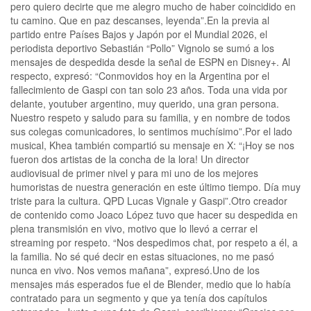
pero quiero decirte que me alegro mucho de haber coincidido en
tu camino. Que en paz descanses, leyenda”.En la previa al
partido entre Países Bajos y Japón por el Mundial 2026, el
periodista deportivo Sebastián “Pollo” Vignolo se sumó a los
mensajes de despedida desde la señal de ESPN en Disney+. Al
respecto, expresó: “Conmovidos hoy en la Argentina por el
fallecimiento de Gaspi con tan solo 23 años. Toda una vida por
delante, youtuber argentino, muy querido, una gran persona.
Nuestro respeto y saludo para su familia, y en nombre de todos
sus colegas comunicadores, lo sentimos muchísimo”.Por el lado
musical, Khea también compartió su mensaje en X: “¡Hoy se nos
fueron dos artistas de la concha de la lora! Un director
audiovisual de primer nivel y para mi uno de los mejores
humoristas de nuestra generación en este último tiempo. Día muy
triste para la cultura. QPD Lucas Vignale y Gaspi”.Otro creador
de contenido como Joaco López tuvo que hacer su despedida en
plena transmisión en vivo, motivo que lo llevó a cerrar el
streaming por respeto. “Nos despedimos chat, por respeto a él, a
la familia. No sé qué decir en estas situaciones, no me pasó
nunca en vivo. Nos vemos mañana”, expresó.Uno de los
mensajes más esperados fue el de Blender, medio que lo había
contratado para un segmento y que ya tenía dos capítulos