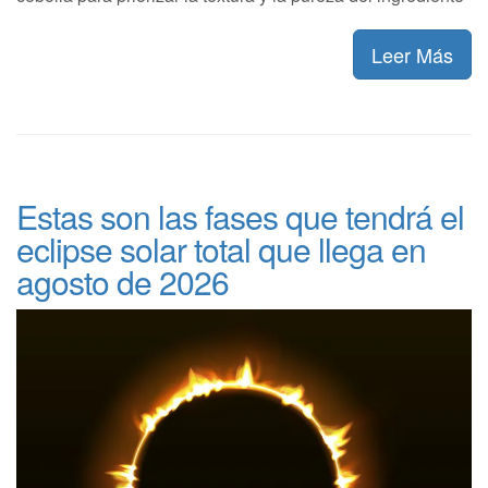
Leer Más
Estas son las fases que tendrá el
eclipse solar total que llega en
agosto de 2026