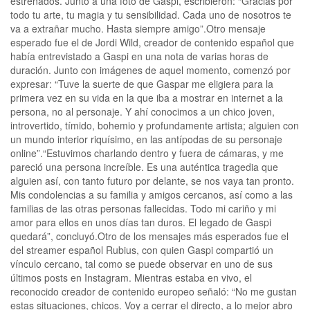
estrenados. Junto a una foto de Gaspi, escribieron: “Gracias por
todo tu arte, tu magia y tu sensibilidad. Cada uno de nosotros te
va a extrañar mucho. Hasta siempre amigo”.Otro mensaje
esperado fue el de Jordi Wild, creador de contenido español que
había entrevistado a Gaspi en una nota de varias horas de
duración. Junto con imágenes de aquel momento, comenzó por
expresar: “Tuve la suerte de que Gaspar me eligiera para la
primera vez en su vida en la que iba a mostrar en internet a la
persona, no al personaje. Y ahí conocimos a un chico joven,
introvertido, tímido, bohemio y profundamente artista; alguien con
un mundo interior riquísimo, en las antípodas de su personaje
online”.“Estuvimos charlando dentro y fuera de cámaras, y me
pareció una persona increíble. Es una auténtica tragedia que
alguien así, con tanto futuro por delante, se nos vaya tan pronto.
Mis condolencias a su familia y amigos cercanos, así como a las
familias de las otras personas fallecidas. Todo mi cariño y mi
amor para ellos en unos días tan duros. El legado de Gaspi
quedará”, concluyó.Otro de los mensajes más esperados fue el
del streamer español Rubius, con quien Gaspi compartió un
vínculo cercano, tal como se puede observar en uno de sus
últimos posts en Instagram. Mientras estaba en vivo, el
reconocido creador de contenido europeo señaló: “No me gustan
estas situaciones, chicos. Voy a cerrar el directo, a lo mejor abro