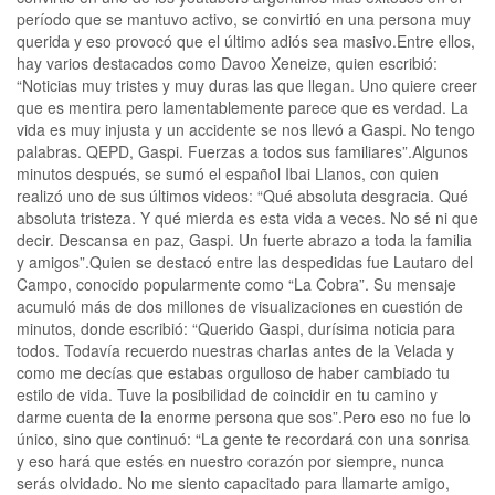
período que se mantuvo activo, se convirtió en una persona muy
querida y eso provocó que el último adiós sea masivo.Entre ellos,
hay varios destacados como Davoo Xeneize, quien escribió:
“Noticias muy tristes y muy duras las que llegan. Uno quiere creer
que es mentira pero lamentablemente parece que es verdad. La
vida es muy injusta y un accidente se nos llevó a Gaspi. No tengo
palabras. QEPD, Gaspi. Fuerzas a todos sus familiares”.Algunos
minutos después, se sumó el español Ibai Llanos, con quien
realizó uno de sus últimos videos: “Qué absoluta desgracia. Qué
absoluta tristeza. Y qué mierda es esta vida a veces. No sé ni que
decir. Descansa en paz, Gaspi. Un fuerte abrazo a toda la familia
y amigos”.Quien se destacó entre las despedidas fue Lautaro del
Campo, conocido popularmente como “La Cobra”. Su mensaje
acumuló más de dos millones de visualizaciones en cuestión de
minutos, donde escribió: “Querido Gaspi, durísima noticia para
todos. Todavía recuerdo nuestras charlas antes de la Velada y
como me decías que estabas orgulloso de haber cambiado tu
estilo de vida. Tuve la posibilidad de coincidir en tu camino y
darme cuenta de la enorme persona que sos”.Pero eso no fue lo
único, sino que continuó: “La gente te recordará con una sonrisa
y eso hará que estés en nuestro corazón por siempre, nunca
serás olvidado. No me siento capacitado para llamarte amigo,