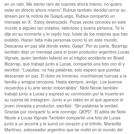
en un rato. Me siento raro de cojones ahora mismo, no quiero
estar en directo ahora mismo”.Rubius también decidió cerrar su
stream por la noticia de GaspiLuego, Rubius compartió un
mensaje en X: “Estoy destrozado. Pocas veces conoces en este
mundo a alguien tan creativo, talentoso y buena persona. Te lo
dije en su momento y lo repito hoy: fuiste de los mejores que han
existido. Hacen falta más personas como tú en este mundo.
Descansa en paz allá donde estés, Gaspi”.Por su parte, Bizarrap
también dejó un mensaje para el joven productor argentino Lucas
Vignale, quien también falleció en el trágico accidente en Brasil.
Bizarrap, que trabajó junto a Lucas, compartió una foto con él y
escribió: “Luquitas, no hay palabras; solo espero que puedas
descansar en paz. El dolor es inmenso, muchísimas fuerzas a la
familia y amigos cercanos. Hasta siempre, amigo. Los buenos
recuerdos y tu arte serán imborrables”. Nicki Nicole también
trabajó junto a Lucas y expresó su conmoción por la muerte en
su cuenta de Instagram. Junto a un video en el que aparece el
joven cineasta y productor, escribió: “Sin palabras la verdad.
Gracias por compartir tu arte conmigo. QEPD”. El adiós de Nicki
Nicole a Lucas Vignale También compartió una foto de Lucas
junto a un arcoíris y le sumó un corazón y el infinito. Maravilla
Martínez, exboxeador argentino que se metió en el mundo del