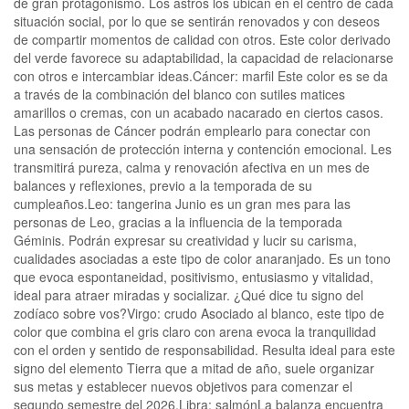
de gran protagonismo. Los astros los ubican en el centro de cada
situación social, por lo que se sentirán renovados y con deseos
de compartir momentos de calidad con otros. Este color derivado
del verde favorece su adaptabilidad, la capacidad de relacionarse
con otros e intercambiar ideas.Cáncer: marfil Este color es se da
a través de la combinación del blanco con sutiles matices
amarillos o cremas, con un acabado nacarado en ciertos casos.
Las personas de Cáncer podrán emplearlo para conectar con
una sensación de protección interna y contención emocional. Les
transmitirá pureza, calma y renovación afectiva en un mes de
balances y reflexiones, previo a la temporada de su
cumpleaños.Leo: tangerina Junio es un gran mes para las
personas de Leo, gracias a la influencia de la temporada
Géminis. Podrán expresar su creatividad y lucir su carisma,
cualidades asociadas a este tipo de color anaranjado. Es un tono
que evoca espontaneidad, positivismo, entusiasmo y vitalidad,
ideal para atraer miradas y socializar. ¿Qué dice tu signo del
zodíaco sobre vos?Virgo: crudo Asociado al blanco, este tipo de
color que combina el gris claro con arena evoca la tranquilidad
con el orden y sentido de responsabilidad. Resulta ideal para este
signo del elemento Tierra que a mitad de año, suele organizar
sus metas y establecer nuevos objetivos para comenzar el
segundo semestre del 2026.Libra: salmónLa balanza encuentra