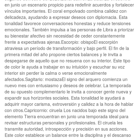
en junio un escenario propicio para redefinir acuerdos y fortalecer
vínculos importantes. El coral empolvado combina calidez con
delicadeza, ayudando a expresar deseos con diplomacia. Esta
tonalidad favorece conversaciones honestas y reduce tensiones
emocionales. También impulsa a las personas de Libra a priorizar
su bienestar afectivo sin necesidad de ceder constantemente
frente a expectativas ajenas.Escorpio: obispoEl escorpión
atraviesa un período de transformación y bajo perfil. El fin de la
primera mitad del año propone ciertos balances y le invita a
despegarse de aquello que no resuena con su interior. Este tipo
de color le ayuda a trabajar en su intuición y escuchar su voz
interior sin perder la calma o verse emocionalmente
afectados.Sagitario: mostazaEl signo del arquero comienza un
nuevo mes con entusiasmo y deseos de celebrar. La temporada
de su opuesto complementario le invita a conocer gente nueva y
expandir sus horizontes sociales. Esta tonalidad le ayudará a
adquirir mayor carisma, extroversión y calidez a la hora de hablar
con otros.Capricornio: ciruela Los nacidos bajo este signo del
elemento Tierra encuentran en junio una temporada ideal para
revisar estructuras personales y profesionales. El ciruela les
transmite autoridad, introspección y precisión en sus acciones.
Este color establece un balance entre la disciplina y el descanso