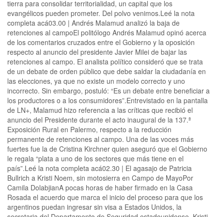
tierra para consolidar territorialidad, un capital que los
evangélicos pueden prometer. Del polvo venimos.Leé la nota
completa acá03.00 | Andrés Malamud analizó la baja de
retenciones al campoEl politólogo Andrés Malamud opinó acerca
de los comentarios cruzados entre el Gobierno y la oposición
respecto al anuncio del presidente Javier Milei de bajar las
retenciones al campo. El analista político consideró que se trata
de un debate de orden público que debe saldar la ciudadanía en
las elecciones, ya que no existe un modelo correcto y uno
incorrecto. Sin embargo, postuló: “Es un debate entre beneficiar a
los productores o a los consumidores”.Entrevistado en la pantalla
de LN+, Malamud hizo referencia a las críticas que recibió el
anuncio del Presidente durante el acto inaugural de la 137.ª
Exposición Rural en Palermo, respecto a la reducción
permanente de retenciones al campo. Una de las voces más
fuertes fue la de Cristina Kirchner quien aseguró que el Gobierno
le regala “plata a uno de los sectores que más tiene en el
país”.Leé la nota completa acá02.30 | El agasajo de Patricia
Bullrich a Kristi Noem, sin motosierra en Campo de MayoPor
Camila DolabjianA pocas horas de haber firmado en la Casa
Rosada el acuerdo que marca el inicio del proceso para que los
argentinos puedan ingresar sin visa a Estados Unidos, la
secretaria del Departamento de Seguridad estadounidense, Kristi