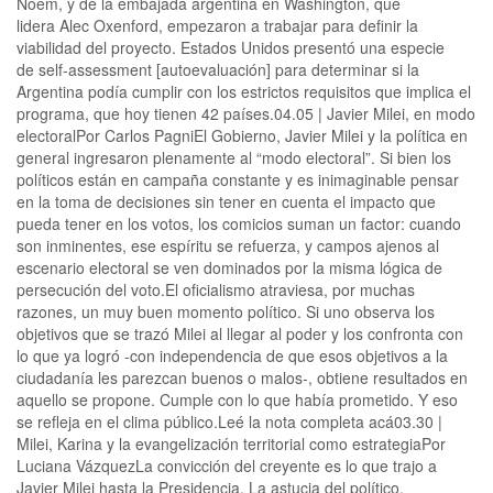
Noem, y de la embajada argentina en Washington, que
lidera Alec Oxenford, empezaron a trabajar para definir la
viabilidad del proyecto. Estados Unidos presentó una especie
de self-assessment [autoevaluación] para determinar si la
Argentina podía cumplir con los estrictos requisitos que implica el
programa, que hoy tienen 42 países.04.05 | Javier Milei, en modo
electoralPor Carlos PagniEl Gobierno, Javier Milei y la política en
general ingresaron plenamente al “modo electoral”. Si bien los
políticos están en campaña constante y es inimaginable pensar
en la toma de decisiones sin tener en cuenta el impacto que
pueda tener en los votos, los comicios suman un factor: cuando
son inminentes, ese espíritu se refuerza, y campos ajenos al
escenario electoral se ven dominados por la misma lógica de
persecución del voto.El oficialismo atraviesa, por muchas
razones, un muy buen momento político. Si uno observa los
objetivos que se trazó Milei al llegar al poder y los confronta con
lo que ya logró -con independencia de que esos objetivos a la
ciudadanía les parezcan buenos o malos-, obtiene resultados en
aquello se propone. Cumple con lo que había prometido. Y eso
se refleja en el clima público.Leé la nota completa acá03.30 |
Milei, Karina y la evangelización territorial como estrategiaPor
Luciana VázquezLa convicción del creyente es lo que trajo a
Javier Milei hasta la Presidencia. La astucia del político,