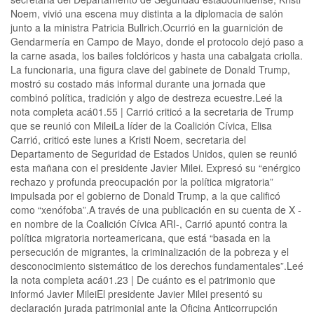
Noem, vivió una escena muy distinta a la diplomacia de salón
junto a la ministra Patricia Bullrich.Ocurrió en la guarnición de
Gendarmería en Campo de Mayo, donde el protocolo dejó paso a
la carne asada, los bailes folclóricos y hasta una cabalgata criolla.
La funcionaria, una figura clave del gabinete de Donald Trump,
mostró su costado más informal durante una jornada que
combinó política, tradición y algo de destreza ecuestre.Leé la
nota completa acá01.55 | Carrió criticó a la secretaria de Trump
que se reunió con MileiLa líder de la Coalición Cívica, Elisa
Carrió, criticó este lunes a Kristi Noem, secretaria del
Departamento de Seguridad de Estados Unidos, quien se reunió
esta mañana con el presidente Javier Milei. Expresó su “enérgico
rechazo y profunda preocupación por la política migratoria”
impulsada por el gobierno de Donald Trump, a la que calificó
como “xenófoba”.A través de una publicación en su cuenta de X -
en nombre de la Coalición Cívica ARI-, Carrió apuntó contra la
política migratoria norteamericana, que está “basada en la
persecución de migrantes, la criminalización de la pobreza y el
desconocimiento sistemático de los derechos fundamentales”.Leé
la nota completa acá01.23 | De cuánto es el patrimonio que
informó Javier MileiEl presidente Javier Milei presentó su
declaración jurada patrimonial ante la Oficina Anticorrupción