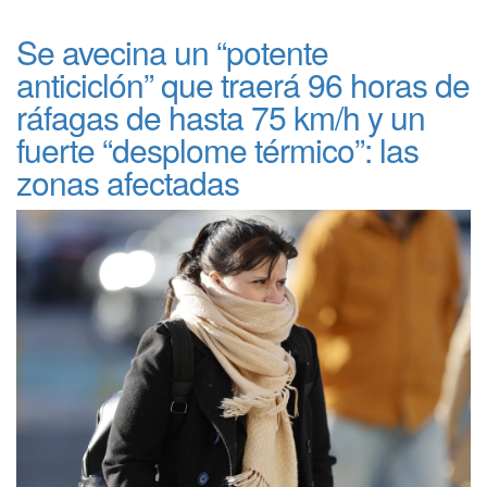
Se avecina un “potente
anticiclón” que traerá 96 horas de
ráfagas de hasta 75 km/h y un
fuerte “desplome térmico”: las
zonas afectadas