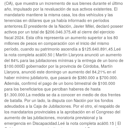
(OA), que muestra un incremento de sus bienes durante el último
año, impulsado por la revaluación de sus activos existentes. El
mandatario mantiene la misma casa, los dos vehículos y las
tenencias en dólares que ya había informado en períodos
anteriores.El presidente de la Nación, Javier Milei, declaró poseer
activos por un total de $206.046.375,48 al cierre del ejercicio
fiscal 2024. Esta cifra representa un aumento superior a los 80
millones de pesos en comparación con el inicio del mismo
período, cuando su patrimonio ascendía a $125.640.891,45.Leé
la nota completa acá00.50 | Martín Llaryora anunció un aumento
del 84% para las jubilaciones mínimas y la entrega de un bono de
$100.000El gobernador por la provincia de Córdoba, Martín
Llaryora, anunció este domingo un aumento del 84,21% en el
haber mínimo jubilatorio, que pasará de $380.000 a $700.000.
Además, confirmó el pago de un bono bimestral de $100.000
para los beneficiarios que perciban haberes de hasta
$1.300.000.La medida se da a conocer en medio de dos frentes
de batalla. Por un lado, la disputa con Nación por los fondos
adeudados a la Caja de Jubilaciones. Por el otro, el respaldo de
los mandatarios provinciales a la aprobación en el Congreso del
aumento de las jubilaciones, moratoria previsional y la
emergencia en Discapacidad.Leé la nota completa acá00.15 | El