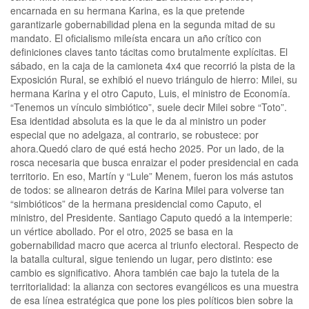
encarnada en su hermana Karina, es la que pretende
garantizarle gobernabilidad plena en la segunda mitad de su
mandato. El oficialismo mileísta encara un año crítico con
definiciones claves tanto tácitas como brutalmente explícitas. El
sábado, en la caja de la camioneta 4x4 que recorrió la pista de la
Exposición Rural, se exhibió el nuevo triángulo de hierro: Milei, su
hermana Karina y el otro Caputo, Luis, el ministro de Economía.
“Tenemos un vínculo simbiótico”, suele decir Milei sobre “Toto”.
Esa identidad absoluta es la que le da al ministro un poder
especial que no adelgaza, al contrario, se robustece: por
ahora.Quedó claro de qué está hecho 2025. Por un lado, de la
rosca necesaria que busca enraizar el poder presidencial en cada
territorio. En eso, Martín y “Lule” Menem, fueron los más astutos
de todos: se alinearon detrás de Karina Milei para volverse tan
“simbióticos” de la hermana presidencial como Caputo, el
ministro, del Presidente. Santiago Caputo quedó a la intemperie:
un vértice abollado. Por el otro, 2025 se basa en la
gobernabilidad macro que acerca al triunfo electoral. Respecto de
la batalla cultural, sigue teniendo un lugar, pero distinto: ese
cambio es significativo. Ahora también cae bajo la tutela de la
territorialidad: la alianza con sectores evangélicos es una muestra
de esa línea estratégica que pone los pies políticos bien sobre la