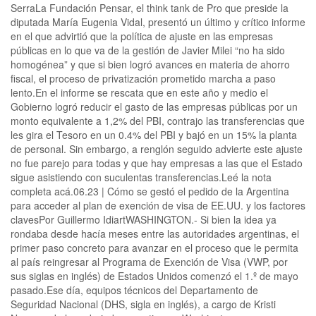
SerraLa Fundación Pensar, el think tank de Pro que preside la
diputada María Eugenia Vidal, presentó un último y crítico informe
en el que advirtió que la política de ajuste en las empresas
públicas en lo que va de la gestión de Javier Milei “no ha sido
homogénea” y que si bien logró avances en materia de ahorro
fiscal, el proceso de privatización prometido marcha a paso
lento.En el informe se rescata que en este año y medio el
Gobierno logró reducir el gasto de las empresas públicas por un
monto equivalente a 1,2% del PBI, contrajo las transferencias que
les gira el Tesoro en un 0.4% del PBI y bajó en un 15% la planta
de personal. Sin embargo, a renglón seguido advierte este ajuste
no fue parejo para todas y que hay empresas a las que el Estado
sigue asistiendo con suculentas transferencias.Leé la nota
completa acá.06.23 | Cómo se gestó el pedido de la Argentina
para acceder al plan de exención de visa de EE.UU. y los factores
clavesPor Guillermo IdiartWASHINGTON.- Si bien la idea ya
rondaba desde hacía meses entre las autoridades argentinas, el
primer paso concreto para avanzar en el proceso que le permita
al país reingresar al Programa de Exención de Visa (VWP, por
sus siglas en inglés) de Estados Unidos comenzó el 1.º de mayo
pasado.Ese día, equipos técnicos del Departamento de
Seguridad Nacional (DHS, sigla en inglés), a cargo de Kristi