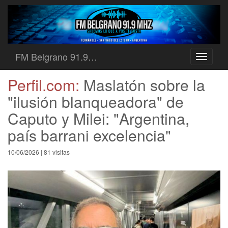
FM Belgrano 91.9…
Toggle
navigati
Perfil.com:
Maslatón sobre la
"ilusión blanqueadora" de
Caputo y Milei: "Argentina,
país barrani excelencia"
10/06/2026 | 81 visitas