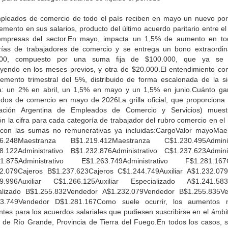
pleados de comercio de todo el país reciben en mayo un nuevo por
emento en sus salarios, producto del último acuerdo paritario entre e
empresas del sector.En mayo, impacta un 1,5% de aumento en to
rías de trabajadores de comercio y se entrega un bono extraordin
000, compuesto por una suma fija de $100.000, que ya se 
buyendo en los meses previos, y otra de $20.000.El entendimiento co
remento trimestral del 5%, distribuido de forma escalonada de la si
: un 2% en abril, un 1,5% en mayo y un 1,5% en junio.Cuánto ga
dos de comercio en mayo de 2026La grilla oficial, que proporciona
ación Argentina de Empleados de Comercio y Servicios) mues
ón la cifra para cada categoría de trabajador del rubro comercio en e
con las sumas no remunerativas ya incluidas:CargoValor mayoMae
16.248Maestranza B$1.219.412Maestranza C$1.230.495Administ
8.122Administrativo B$1.232.876Administrativo C$1.237.623Adminis
51.875Administrativo E$1.263.749Administrativo F$1.281.167C
2.079Cajeros B$1.237.623Cajeros C$1.244.749Auxiliar A$1.232.079A
9.996Auxiliar C$1.266.125Auxiliar Especializado A$1.241.583A
alizado B$1.255.832Vendedor A$1.232.079Vendedor B$1.255.835V
63.749Vendedor D$1.281.167Como suele ocurrir, los aumentos 
ntes para los acuerdos salariales que pudiesen suscribirse en el ámbi
 de Río Grande, Provincia de Tierra del Fuego.En todos los casos, 