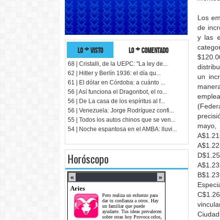
Los em
de incr
y las 
lo + visto
lo + comentado
catego
$120.
68 | Cristalli, de la UEPC: "La ley de...
distri
62 | Hitler y Berlín 1936: el día qu...
un inc
61 | El dólar en Córdoba: a cuánto ...
manera
56 | Así funciona el Dragonbot, el ro...
emplea
56 | De La casa de los espíritus al f...
(Feder
56 | Venezuela: Jorge Rodríguez confi...
precisi
55 | Todos los autos chinos que se ven...
mayo, 
54 | Noche espantosa en el AMBA: lluvi...
A$1.2
A$1.22
Horóscopo
D$1.2
A$1.23
B$1.23
Especi
C$1.2
vincula
Ciudad