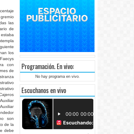
centaje
l gremio
das las
ario de
estaba
ntempla
guiente
nan los
 Faecys
Programación
. En vivo:
tra con
l mes de
stranza
No hay programa en vivo.
rativo
Escuchanos en vivo
trativo
ajeros
uxiliar
uxiliar
endedor
no son
to de la
se debe