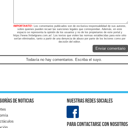
IMPORTANTE!:
Los comentarios publicados son de exclusiva responsabilidad de sus autores,
sobre quienes pueden recaer las sanciones legales que correspondan. Además, en este
espacio se representa la opinión de los usuarios y no de los propietarios de este portal y
https://www.fmbelgrano.com.ar/. Los textos que violen las normas establecidas para este sitio
serían eliminados, tanto a partir de una denuncia de abuso por parte de los lectores como por
decisión del editor.
Enviar comentario
Todavía no hay comentarios. Escriba el suyo.
gorías de noticias
Nuestras redes sociales
rtes
omía
ctáculos
Para contactarse con nosotros
ación