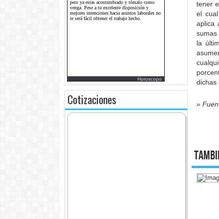
tener 
el cua
aplica
sumas f
la últ
asumen
cualqu
porcen
Horoscopo
dichas 
Cotizaciones
» Fuen
Tambi