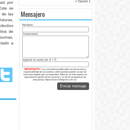
» Opción 1
ad, por
Este se
Mensajero
 de las
futuras,
lectivo
Nombre:
tiva de
Comentario:
 sumas,
ctado a
Ingrese la suma de 4 + 5:
IMPORTANTE!:
Los comentarios publicados son de exclusiva
responsabilidad de sus autores, sobre quienes pueden recaer las
sanciones legales que correspondan. Además, en este espacio se
representa la opinión de los usuarios y no de los propietarios de
este portal y https://www.fmbelgrano.com.ar/.
Enviar mensaje