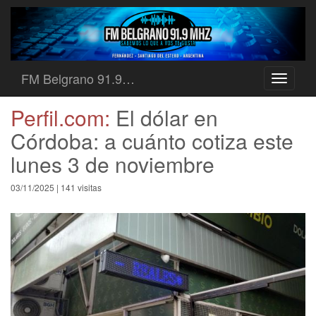
FM Belgrano 91.9…
Toggle
navigati
Perfil.com:
El dólar en
Córdoba: a cuánto cotiza este
lunes 3 de noviembre
03/11/2025 | 141 visitas