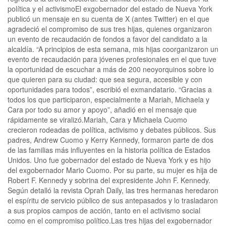
política y el activismoEl exgobernador del estado de Nueva York
publicó un mensaje en su cuenta de X (antes Twitter) en el que
agradeció el compromiso de sus tres hijas, quienes organizaron
un evento de recaudación de fondos a favor del candidato a la
alcaldía. “A principios de esta semana, mis hijas coorganizaron un
evento de recaudación para jóvenes profesionales en el que tuve
la oportunidad de escuchar a más de 200 neoyorquinos sobre lo
que quieren para su ciudad: que sea segura, accesible y con
oportunidades para todos”, escribió el exmandatario. “Gracias a
todos los que participaron, especialmente a Mariah, Michaela y
Cara por todo su amor y apoyo”, añadió en el mensaje que
rápidamente se viralizó.Mariah, Cara y Michaela Cuomo
crecieron rodeadas de política, activismo y debates públicos. Sus
padres, Andrew Cuomo y Kerry Kennedy, formaron parte de dos
de las familias más influyentes en la historia política de Estados
Unidos. Uno fue gobernador del estado de Nueva York y es hijo
del exgobernador Mario Cuomo. Por su parte, su mujer es hija de
Robert F. Kennedy y sobrina del expresidente John F. Kennedy.
Según detalló la revista Oprah Daily, las tres hermanas heredaron
el espíritu de servicio público de sus antepasados y lo trasladaron
a sus propios campos de acción, tanto en el activismo social
como en el compromiso político.Las tres hijas del exgobernador