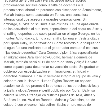
redactora del Brown Daily Herald, desde donde abordó
problemáticas sociales como la falta de docentes o la
precarización laboral de personas con discapacidad.Actualmente,
Mariah trabaja como asociada en Teneo, una consultora
internacional que asesora a grandes corporaciones. Sin
embargo, su vida no se limita a las oficinas. Es una apasionada
de las actividades al aire libre, especialmente del esquí acuático y
el rafting, deportes que suele practicar en el lago George, en los
montes Adirondacks, junto a su familia. En una entrevista citada
por Oprah Daily, un portavoz de Cuomo recordó que “esquiar en
el agua fue una tradición que el gobernador compartió con sus
hijas desde pequeñas”.Cara Cuomo: diplomática especializada
en migracionesCara Kennedy-Cuomo, hermana gemela de
Mariah, también nació el 11 de enero de 1995 y eligió Harvard
como espacio para desarrollar su vocación social. Se graduó en
gobierno con especialización en migraciones, etnicidad y
derechos humanos. En la universidad integró el equipo de vela y
colaboró con la Harvard Human Rights Review, un espacio
académico donde promovió la defensa de los derechos civiles y
la justicia global.Según el perfil publicado por Oprah Daily, su
carrera la llevó a trabajar en distintos países de Asia, África y
América Latina. Vivió en Ruanda, Malasia y Colombia, donde
colaboró con el economista Jeffrey Sachs en proyectos de