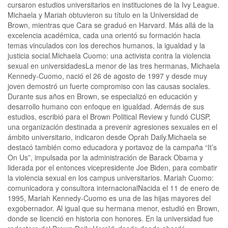
cursaron estudios universitarios en instituciones de la Ivy League.
Michaela y Mariah obtuvieron su título en la Universidad de
Brown, mientras que Cara se graduó en Harvard. Más allá de la
excelencia académica, cada una orientó su formación hacia
temas vinculados con los derechos humanos, la igualdad y la
justicia social.Michaela Cuomo: una activista contra la violencia
sexual en universidadesLa menor de las tres hermanas, Michaela
Kennedy-Cuomo, nació el 26 de agosto de 1997 y desde muy
joven demostró un fuerte compromiso con las causas sociales.
Durante sus años en Brown, se especializó en educación y
desarrollo humano con enfoque en igualdad. Además de sus
estudios, escribió para el Brown Political Review y fundó CUSP,
una organización destinada a prevenir agresiones sexuales en el
ámbito universitario, indicaron desde Oprah Daily.Michaela se
destacó también como educadora y portavoz de la campaña “It’s
On Us”, impulsada por la administración de Barack Obama y
liderada por el entonces vicepresidente Joe Biden, para combatir
la violencia sexual en los campus universitarios. Mariah Cuomo:
comunicadora y consultora internacionalNacida el 11 de enero de
1995, Mariah Kennedy-Cuomo es una de las hijas mayores del
exgobernador. Al igual que su hermana menor, estudió en Brown,
donde se licenció en historia con honores. En la universidad fue