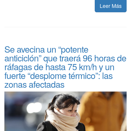
Leer Más
Se avecina un “potente
anticiclón” que traerá 96 horas de
ráfagas de hasta 75 km/h y un
fuerte “desplome térmico”: las
zonas afectadas